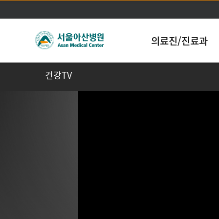
의료진/진료과
건강TV