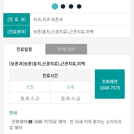
[진 료 과]
치과,치과 보존과
[진료분야]
보존(충치,신경치료),근관치료,미백
진료일정
학력/경력
[보존과]보존(충치,신경치료),근관치료,미백
진료시간
전화예약
오전
오후
1688-7575
월,화,수,금
월,화,수,금
안내
· 전화예약(☎ 1688-7575)로 예약 · 만 15세 이하 환자는 소아치과
로 예약