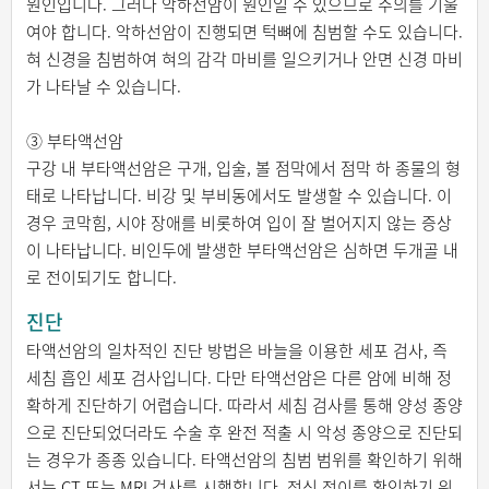
원인입니다. 그러나 악하선암이 원인일 수 있으므로 주의를 기울
여야 합니다. 악하선암이 진행되면 턱뼈에 침범할 수도 있습니다.
혀 신경을 침범하여 혀의 감각 마비를 일으키거나 안면 신경 마비
가 나타날 수 있습니다.
③ 부타액선암
구강 내 부타액선암은 구개, 입술, 볼 점막에서 점막 하 종물의 형
태로 나타납니다. 비강 및 부비동에서도 발생할 수 있습니다. 이
경우 코막힘, 시야 장애를 비롯하여 입이 잘 벌어지지 않는 증상
이 나타납니다. 비인두에 발생한 부타액선암은 심하면 두개골 내
로 전이되기도 합니다.
진단
타액선암의 일차적인 진단 방법은 바늘을 이용한 세포 검사, 즉
세침 흡인 세포 검사입니다. 다만 타액선암은 다른 암에 비해 정
확하게 진단하기 어렵습니다. 따라서 세침 검사를 통해 양성 종양
으로 진단되었더라도 수술 후 완전 적출 시 악성 종양으로 진단되
는 경우가 종종 있습니다. 타액선암의 침범 범위를 확인하기 위해
서는 CT 또는 MRI 검사를 시행합니다. 전신 전이를 확인하기 위